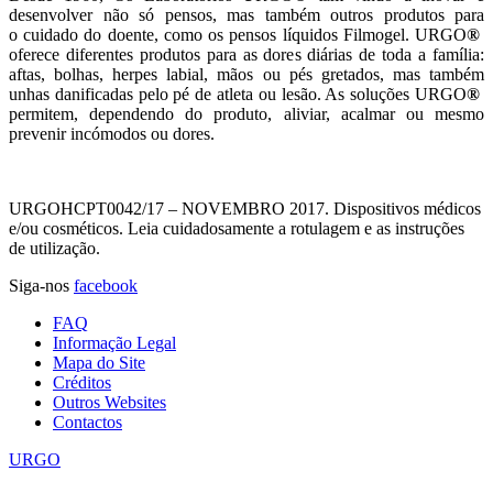
desenvolver não só pensos, mas também outros produtos para
o cuidado do doente, como os pensos líquidos Filmogel. URGO
®
oferece diferentes produtos para as dores diárias de toda a família:
aftas, bolhas, herpes labial, mãos ou pés gretados, mas também
unhas danificadas pelo pé de atleta ou lesão. As soluções URGO
®
permitem, dependendo do produto, aliviar, acalmar ou mesmo
prevenir incómodos ou dores.
URGOHCPT0042/17 – NOVEMBRO 2017. Dispositivos médicos
e/ou cosméticos. Leia cuidadosamente a rotulagem e as instruções
de utilização.
Siga-nos
facebook
FAQ
Informação Legal
Mapa do Site
Créditos
Outros Websites
Contactos
URGO