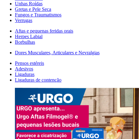
Unhas Roídas
Gretas e Pele Seca
Fungos e Traumatismos
Verrugas
Aftas e pequenas feridas orais
Herpes Labial
Borbulhas
Dores Musculares, Articulares e Nevralgias
Pensos estéreis
Adesivos
Ligaduras
Ligaduras de contenção