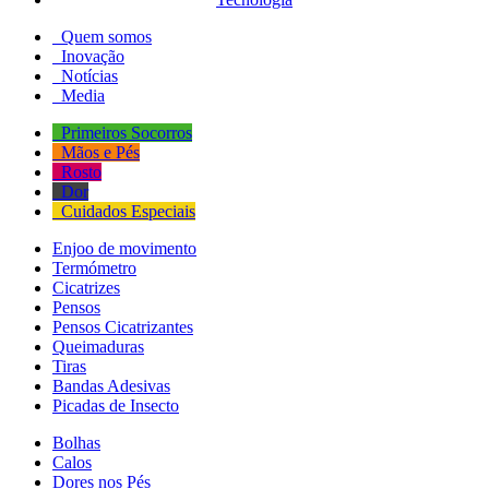
Quem somos
Inovação
Notícias
Media
Primeiros Socorros
Mãos e Pés
Rosto
Dor
Cuidados Especiais
Enjoo de movimento
Termómetro
Cicatrizes
Pensos
Pensos Cicatrizantes
Queimaduras
Tiras
Bandas Adesivas
Picadas de Insecto
Bolhas
Calos
Dores nos Pés