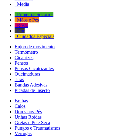
Media
Primeiros Socorros
Mãos e Pés
Rosto
Dor
Cuidados Especiais
Enjoo de movimento
Termómetro
Cicatrizes
Pensos
Pensos Cicatrizantes
Queimaduras
Tiras
Bandas Adesivas
Picadas de Insecto
Bolhas
Calos
Dores nos Pés
Unhas Roídas
Gretas e Pele Seca
Fungos e Traumatismos
Verrugas